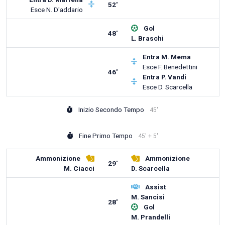
52'
Esce
N. D'addario
Gol
48'
L. Braschi
Entra
M. Mema
Esce
F. Benedettini
46'
Entra
P. Vandi
Esce
D. Scarcella
Inizio Secondo Tempo
45'
Fine Primo Tempo
45' + 5'
Ammonizione
Ammonizione
29'
M. Ciacci
D. Scarcella
Assist
M. Sancisi
28'
Gol
M. Prandelli