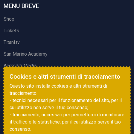
MENU BREVE
Shop
Tickets
Titani.tv
San Marino Academy
Accrediti Media
Cookies e altri strumenti di tracciamento
ATTIVITÀ ED EVENTI
Questo sito installa cookies e altri strumenti di
Squadre di Calcio
tracciamento:
- tecnici necessari per il funzionamento del sito, per il
Associazione Sammarinese Arbitri
cui utilizzo non serve il tuo consenso;
Vota gol e parata
- tracciamento, necessari per permetterci di monitorare
il traffico e le statistiche, per il cui utilizzo serve il tuo
Eventi
consenso.