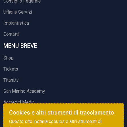
Consiglio Federale
Uffici e Servizi
Impiantistica
Contatti
MENU BREVE
Shop
Tickets
Titani.tv
San Marino Academy
Accrediti Media
Cookies e altri strumenti di tracciamento
ATTIVITÀ ED EVENTI
Questo sito installa cookies e altri strumenti di
Squadre di Calcio