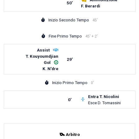
50'
F. Berardi
Inizio Secondo Tempo
45'
Fine Primo Tempo
45' + 2'
Assist
T. Kouyoumdjian
29'
Gol
K. N'dre
Inizio Primo Tempo
0'
Entra
T. Nicolini
0'
Esce
D. Tomassini
Arbitro