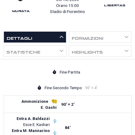
LIBERTAS
Orario 15:00
MURATA
Stadio di Fiorentino
DETTAGLI
FORMAZIONI
STATISTICHE
HIGHLIGHTS
Fine Partita
Fine Secondo Tempo
90' + 4'
Ammonizione
90' + 2'
E. Gashi
Entra
A. Baldazzi
Esce
E. Kashari
84'
Entra
M. Mannarino